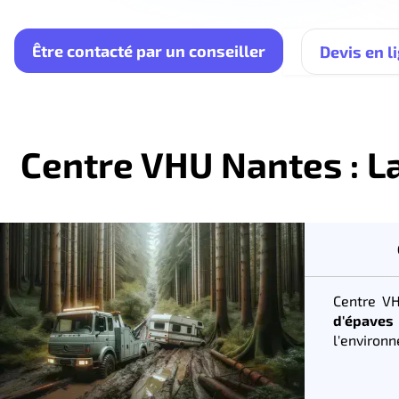
Être contacté par un conseiller
Devis en l
Centre VHU Nantes : La
Centre VH
d'épaves
l'environn