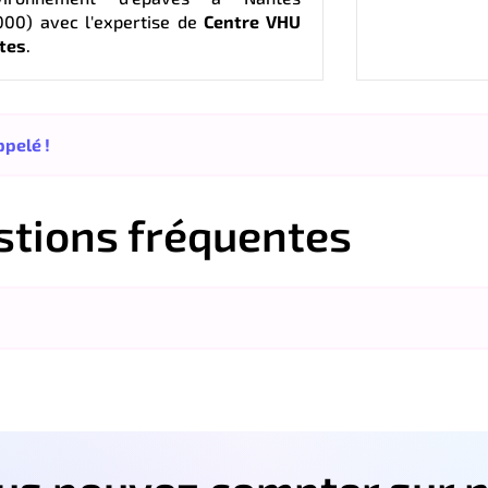
000) avec l'expertise de
Centre VHU
tes
.
pelé !
stions fréquentes