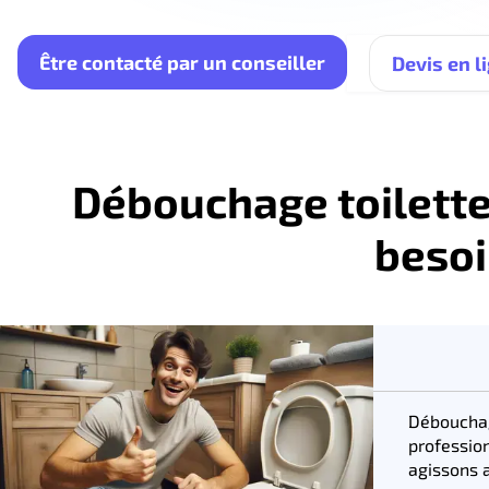
Être contacté par un conseiller
Devis en l
Débouchage toilette
besoi
Débouch
professio
agissons a