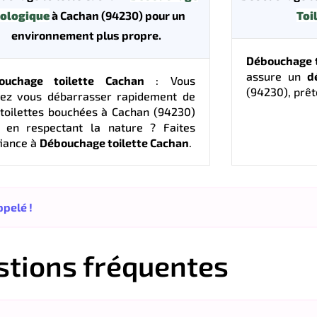
ologique
à Cachan (94230) pour un
Toi
environnement plus propre.
Débouchage t
assure un
d
ouchage toilette Cachan
: Vous
(94230), prête
lez vous débarrasser rapidement de
toilettes bouchées à Cachan (94230)
t en respectant la nature ? Faites
iance à
Débouchage toilette Cachan
.
pelé !
stions fréquentes