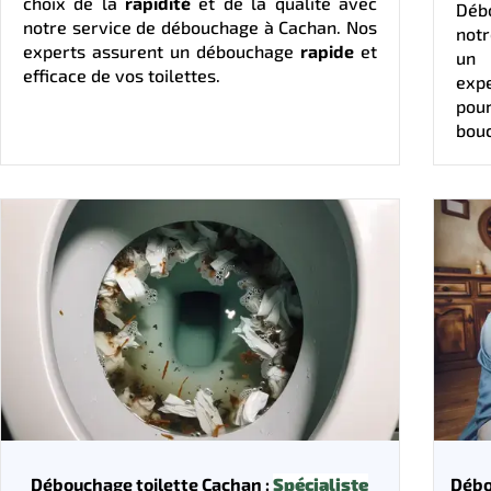
choix de la
rapidité
et de la qualité avec
Débo
notre service de débouchage à Cachan. Nos
notr
experts assurent un débouchage
rapide
et
un 
efficace de vos toilettes.
expe
pour
bou
Débouchage toilette Cachan :
Spécialiste
Débo