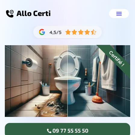
Allo Certi
Débouchage toilette
Nos servic
09 77 55 55 50
Certifié !
09 77 55 55 50