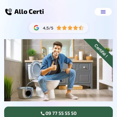
Allo Certi
Débouchage toilette Pierrefitt
Nos servic
09 77 55 55 50
Certifié !
09 77 55 55 50