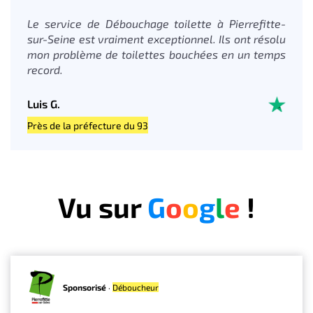
Le service de Débouchage toilette à Pierrefitte-
sur-Seine est vraiment exceptionnel. Ils ont résolu
mon problème de toilettes bouchées en un temps
record.
Luis G.
Près de la préfecture du 93
Vu sur
G
o
o
g
l
e
!
Sponsorisé
·
Déboucheur