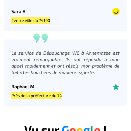
Sara R.
Centre ville du 74100
Le service de Débouchage WC à Annemasse est
vraiment remarquable. Ils ont répondu à mon
appel rapidement et ont résolu mon problème de
toilettes bouchées de manière experte.
Raphael M.
Près de la préfecture du 74
Vu sur
G
o
o
g
l
e
!