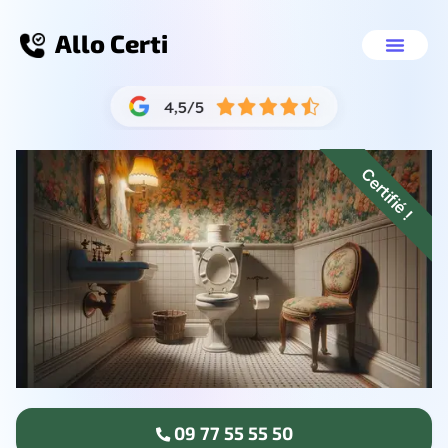
Allo Certi
Débouchage WC
Nos servic
09 77 55 55 50
Certifié !
09 77 55 55 50