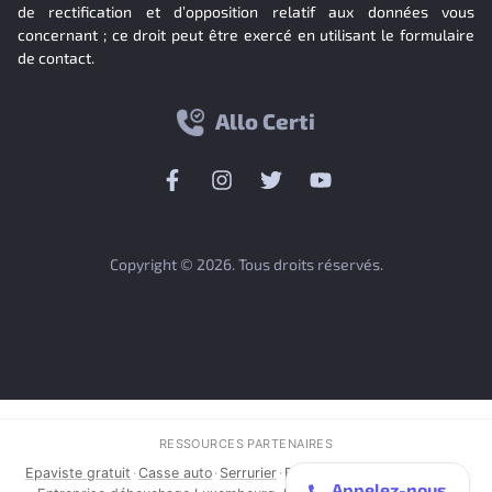
de rectification et d’opposition relatif aux données vous
concernant ; ce droit peut être exercé en utilisant le formulaire
de contact.
Allo Certi
Copyright © 2026. Tous droits réservés.
RESSOURCES PARTENAIRES
Epaviste gratuit
·
Casse auto
·
Serrurier
·
Entreprise de Débouchage
·
Appelez-nous