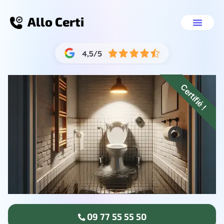
Allo Certi
Débouchage 
Nos servic
09 77 55 55 50
Certifié !
09 77 55 55 50