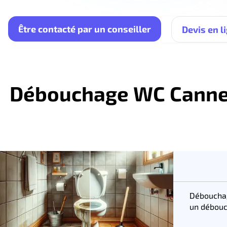
Être contacté par un conseiller
Devis en l
Débouchage WC Cannes 
Déboucha
un débouc