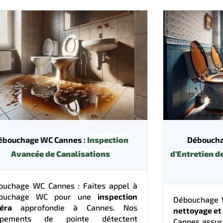
ébouchage WC Cannes :
Inspection
Déboucha
Avancée de Canalisations
d'Entretien d
ouchage WC Cannes : Faites appel à
ouchage WC pour une
inspection
Débouchage W
éra
approfondie à Cannes. Nos
nettoyage et
ipements de pointe détectent
Cannes assure