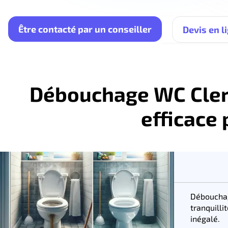
Être contacté par un conseiller
Devis en l
Débouchage WC Clerm
efficace
Débouchag
tranquill
inégalé.