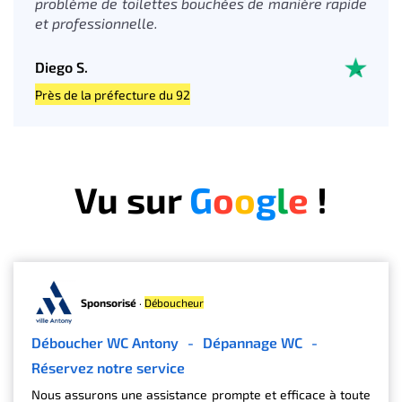
problème de toilettes bouchées de manière rapide
et professionnelle.
Diego S.
Près de la préfecture du 92
Vu sur
G
o
o
g
l
e
!
Sponsorisé
·
Déboucheur
Déboucher WC Antony
-
Dépannage WC
-
Réservez notre service
Nous assurons une assistance prompte et efficace à toute