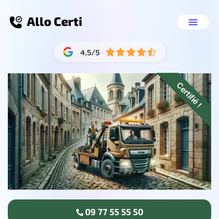
Allo Certi
Destruction véhicule Dole
Nos servic
09 77 55 55 50
Certifié !
09 77 55 55 50