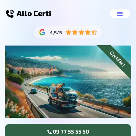
Allo Certi
Destruction véhicule Sedan
Nos servic
09 77 55 55 50
Certifié !
09 77 55 55 50