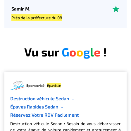
Samir M.
Près de la préfecture du 08
Vu sur
G
o
o
g
l
e
!
Sponsorisé
·
Épaviste
Destruction véhicule Sedan
-
Épaves Rapides Sedan
-
Réservez Votre RDV Facilement
Destruction véhicule Sedan : Besoin de vous débarrasser
de votre épave de voiture rapidement et gratuitement à