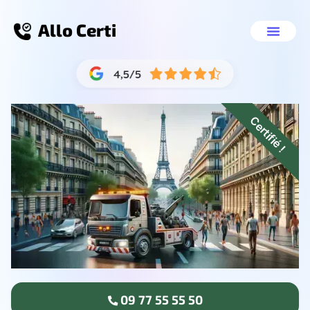
Allo Certi
Destruction véhicule Vandoeuv
Nos servic
09 77 55 55 50
Certifié !
09 77 55 55 50