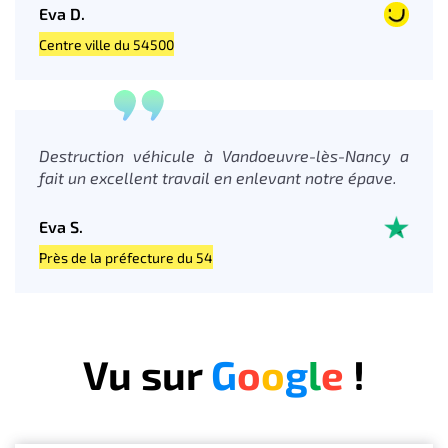
Eva D.
Centre ville du 54500
Destruction véhicule à Vandoeuvre-lès-Nancy a
fait un excellent travail en enlevant notre épave.
Eva S.
Près de la préfecture du 54
Vu sur
G
o
o
g
l
e
!