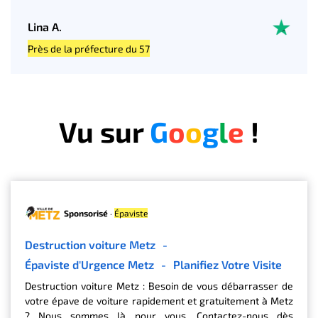
Lina A.
Près de la préfecture du 57
Vu sur
G
o
o
g
l
e
!
Sponsorisé
·
Épaviste
Destruction voiture Metz
-
Épaviste d'Urgence Metz
-
Planifiez Votre Visite
Destruction voiture Metz : Besoin de vous débarrasser de
votre épave de voiture rapidement et gratuitement à Metz
? Nous sommes là pour vous. Contactez-nous dès