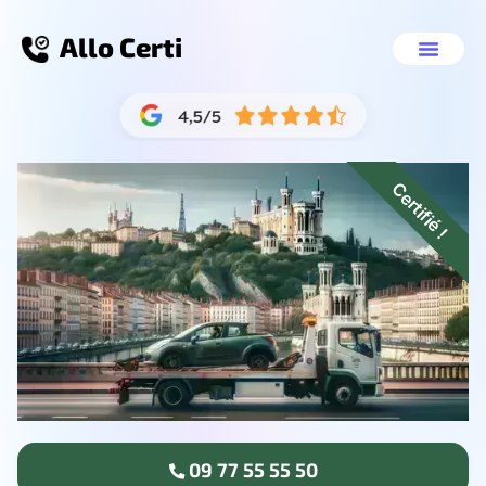
Allo Certi
Destruction voiture Metz
Nos servic
09 77 55 55 50
Certifié !
09 77 55 55 50