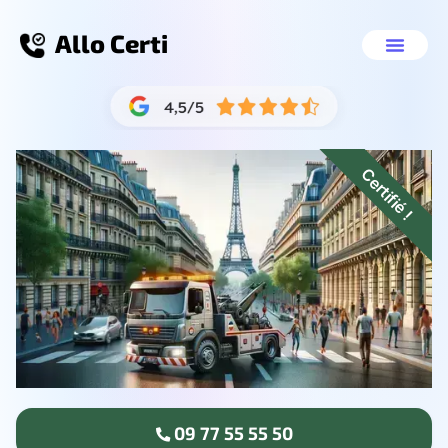
Allo Certi
Enlèvement épave Fonten
Nos servic
09 77 55 55 50
Certifié !
09 77 55 55 50