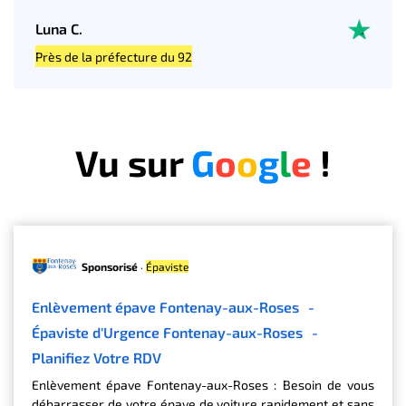
Luna C.
Près de la préfecture du 92
Vu sur
G
o
o
g
l
e
!
Sponsorisé
·
Épaviste
Enlèvement épave Fontenay-aux-Roses
-
Épaviste d'Urgence Fontenay-aux-Roses
-
Planifiez Votre RDV
Enlèvement épave Fontenay-aux-Roses : Besoin de vous
débarrasser de votre épave de voiture rapidement et sans