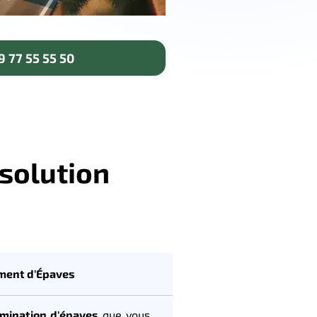
 77 55 55 50
 solution
ement d'Épaves
imination d'épaves
que vous