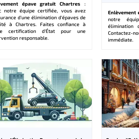
èvement épave gratuit Chartres
:
c notre équipe certifiée, vous avez
Enlèvement é
surance d'une élimination d'épaves de
notre équi
lité à Chartres. Faites confiance à
élimination 
re certification d'État pour une
Contactez-n
rvention responsable.
immédiate.