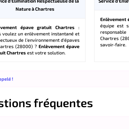
ice d'Élimination Respectueuse de la
Service d'Enl
Nature à Chartres
Enlèvement é
équipe est s
èvement épave gratuit Chartres
:
responsable 
 voulez un enlèvement instantané et
Chartres (280
ectueux de l'environnement d'épaves
savoir-faire.
hartres (28000) ?
Enlèvement épave
uit Chartres
est votre solution.
pelé !
stions fréquentes