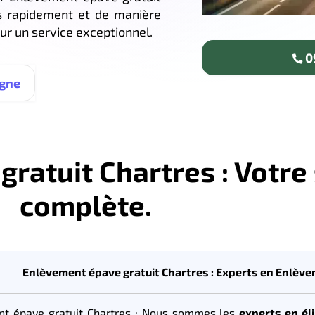
es rapidement et de manière
r un service exceptionnel.
09
igne
ratuit Chartres : Votre
complète.
Enlèvement épave gratuit Chartres : Experts en Enlèv
t épave gratuit Chartres : Nous sommes les
experts en él