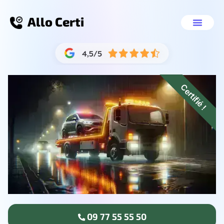
Allo Certi
Enlèvement épave g
09 77 55 55 50
Certifié !
09 77 55 55 50