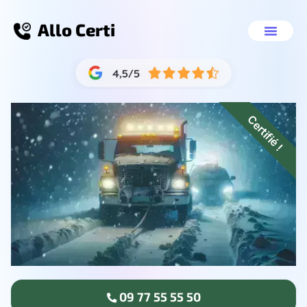
Allo Certi
Enlèvement épave Li
Nos servic
09 77 55 55 50
Certifié !
09 77 55 55 50