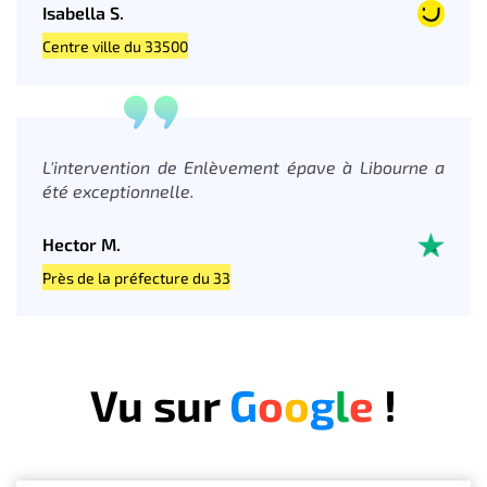
Isabella S.
Centre ville du 33500
L'intervention de Enlèvement épave à Libourne a
été exceptionnelle.
Hector M.
Près de la préfecture du 33
Vu sur
G
o
o
g
l
e
!