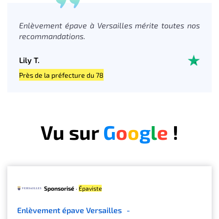
Enlèvement épave à Versailles mérite toutes nos
recommandations.
Lily T.
Près de la préfecture du 78
Vu sur
G
o
o
g
l
e
!
Sponsorisé
·
Épaviste
Enlèvement épave Versailles
-