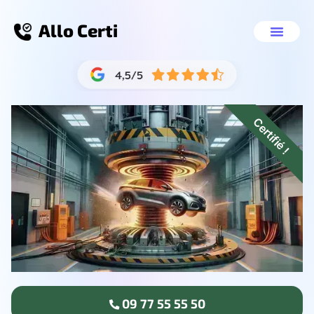
Allo Certi
Enlèvement épave Ver
Nos servic
09 77 55 55 50
Certifié !
09 77 55 55 50