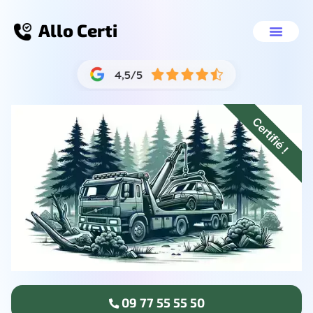
Allo Certi
Enlèvement voiture Anglet
Nos servic
09 77 55 55 50
Certifié !
09 77 55 55 50