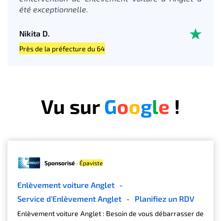
été exceptionnelle.
Nikita D.
Près de la préfecture du 64
Vu sur
G
o
o
g
l
e
!
Sponsorisé
·
Épaviste
Enlèvement voiture Anglet
-
Service d'Enlèvement Anglet
-
Planifiez un RDV
Enlèvement voiture Anglet : Besoin de vous débarrasser de