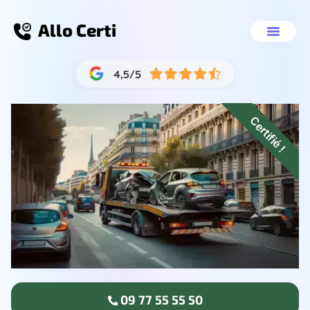
Allo Certi
Épaviste gratuit Aix-les-Bains
Nos servic
09 77 55 55 
Certifié !
09 77 55 55 50