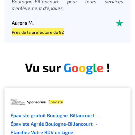
Boulogne-Billancourt pour leurs services
d'enlèvement d'épaves.
Aurora M.
Près de la préfecture du 92
Vu sur
G
o
o
g
l
e
!
Sponsorisé
·
Épaviste
Épaviste gratuit Boulogne-Billancourt
-
Épaviste Agréé Boulogne-Billancourt
-
Planifiez Votre RDV en Ligne