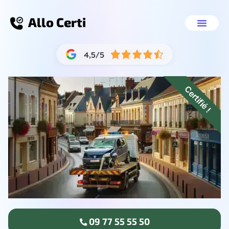
Allo Certi
Épaviste gratuit Boulogn
Nos servic
09 77 55 55 
Certifié !
09 77 55 55 50