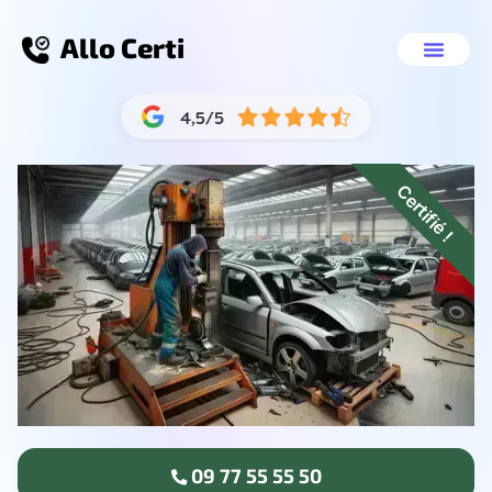
Allo Certi
Épaviste gratuit Li
Nos servic
09 77 55 55 
Certifié !
09 77 55 55 50