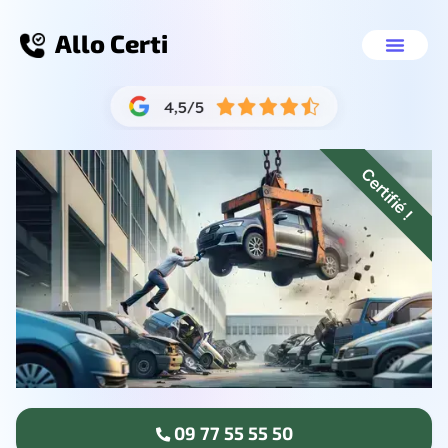
Allo Certi
Épaviste gratuit Renn
Nos servic
09 77 55 55 
Certifié !
09 77 55 55 50