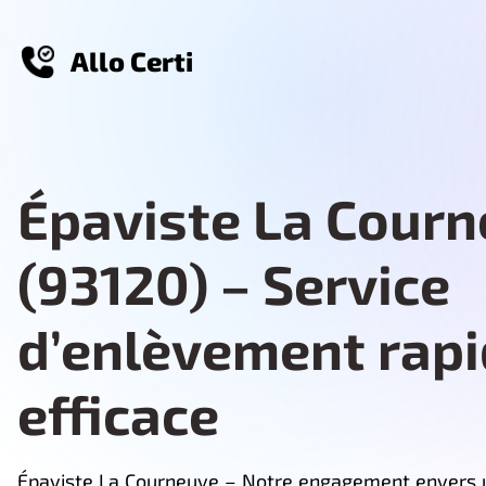
Allo Certi
Épaviste La Cour
(93120) – Service
d’enlèvement rapi
efficace
Épaviste La Courneuve – Notre engagement envers 