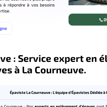
ts à répondre à vos besoins
rtise.
09
igne
e : Service expert en é
ves à La Courneuve.
Épaviste La Courneuve : L'équipe d'Épavistes Dédiée à
La Courneuve : Nos
experts en enlèvement d'épaves
sont f