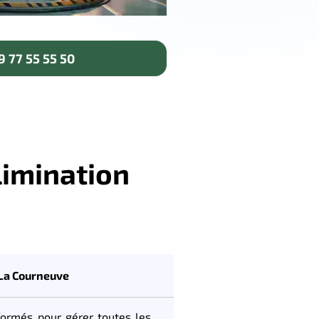
 77 55 55 50
limination
 La Courneuve
ormés pour gérer toutes les