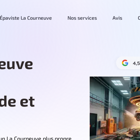
Épaviste La Courneuve
Nos services
Avis
neuve
de et
un La Courneuve plus propre