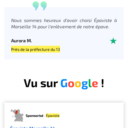
Nous sommes heureux d'avoir choisi Épaviste à
Marseille 14 pour l'enlèvement de notre épave.
Aurora M.
Près de la préfecture du 13
Vu sur
G
o
o
g
l
e
!
Sponsorisé
·
Épaviste