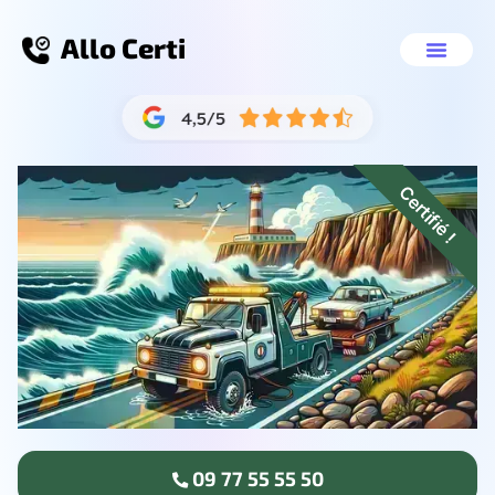
Allo Certi
Épaviste Marseille 14
Nos servic
09 77 55 55 
Certifié !
09 77 55 55 50