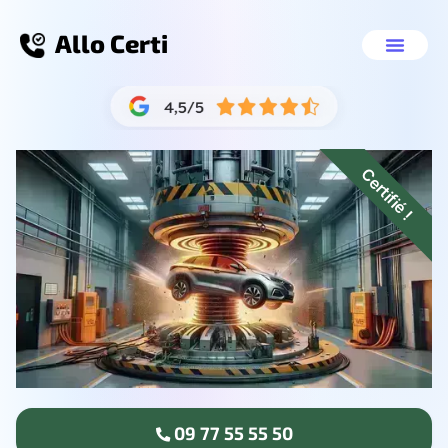
Allo Certi
Épaviste Saint-Nazair
Nos servic
09 77 55 55 
Certifié !
09 77 55 55 50