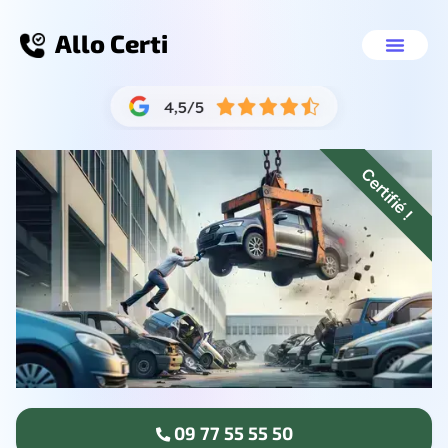
Allo Certi
Épaviste sans carte grise Marseille 13
Nos servic
09 77 55 55 
Certifié !
09 77 55 55 50