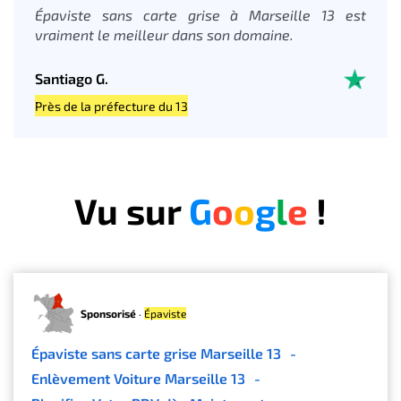
Épaviste sans carte grise à Marseille 13 est
vraiment le meilleur dans son domaine.
Santiago G.
Près de la préfecture du 13
Vu sur
G
o
o
g
l
e
!
Sponsorisé
·
Épaviste
Épaviste sans carte grise Marseille 13
-
Enlèvement Voiture Marseille 13
-