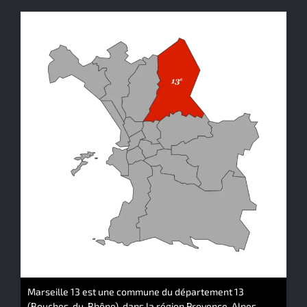
Marseille 13 est une commune du département 13
(Bouches-du-Rhône), dans la région Provence-Alpes-