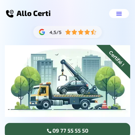
Allo Certi
Épaviste sans carte grise Oullins
Nos servic
09 77 55 55 
Certifié !
09 77 55 55 50