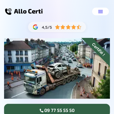
Allo Certi
Épaviste voiture La Ro
Nos servic
09 77 55 55 
Certifié !
09 77 55 55 50