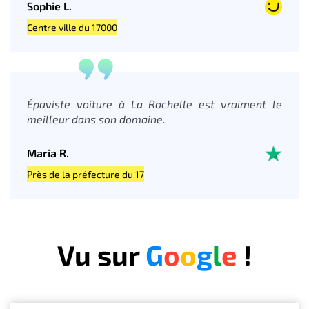
Sophie L.
Centre ville du 17000
Épaviste voiture à La Rochelle est vraiment le
meilleur dans son domaine.
Maria R.
Près de la préfecture du 17
Vu sur
G
o
o
g
l
e
!