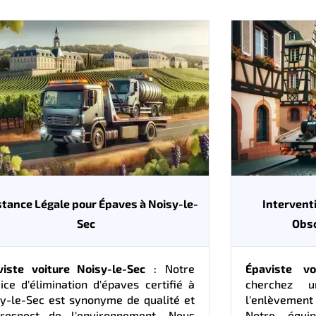
stance Légale pour Épaves à Noisy-le-
Intervent
Sec
Obso
viste voiture Noisy-le-Sec
: Notre
Épaviste vo
ice d'élimination d'épaves certifié à
cherchez u
y-le-Sec est synonyme de qualité et
l'enlèvemen
respect de l'environnement. Nous
Notre équi