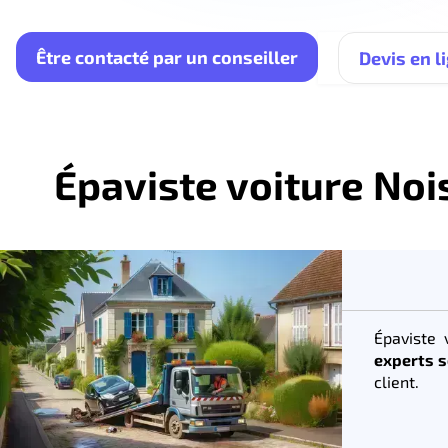
Être contacté par un conseiller
Devis en l
Épaviste voiture Nois
Épaviste 
experts s
client.