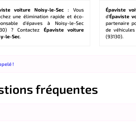
viste voiture Noisy-le-Sec
: Vous
Épaviste voi
chez une élimination rapide et éco-
d'
Épaviste vo
ponsable d'épaves à Noisy-le-Sec
partenaire p
130) ? Contactez
Épaviste voiture
de véhicules
sy-le-Sec
.
(93130).
pelé !
stions fréquentes