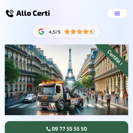
Allo Certi
Se débarrasser de sa voit
Nos servic
09 77 55 55 50
Certifié !
09 77 55 55 50