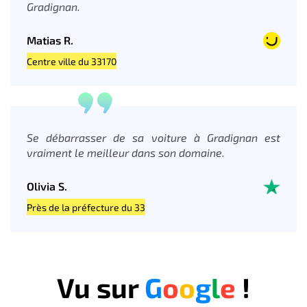
Gradignan.
Matias R.
Centre ville du 33170
Se débarrasser de sa voiture à Gradignan est
vraiment le meilleur dans son domaine.
Olivia S.
Près de la préfecture du 33
Vu sur
G
o
o
g
l
e
!