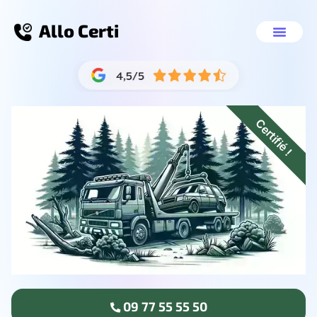
Allo Certi
Se débarrasser de sa voiture La Garde
Nos servic
09 77 55 55 50
Certifié !
09 77 55 55 50