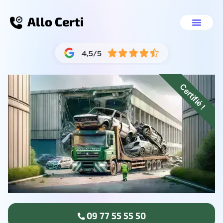
Allo Certi
Se débarrasser de sa voit
Nos servic
09 77 55 55 50
Certifié !
09 77 55 55 50