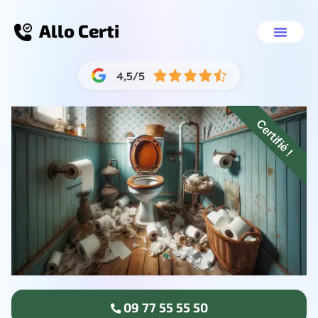
Allo Certi
Toilette bouché Marseille 15
Nos servic
09 77 55 55 
Certifié !
09 77 55 55 50