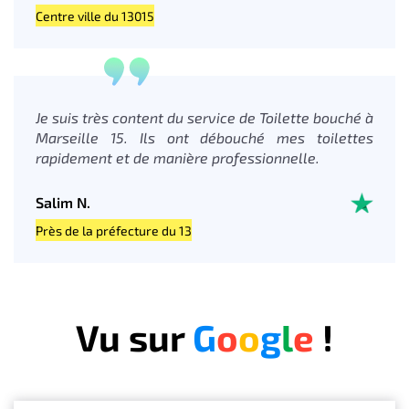
Centre ville du 13015
Je suis très content du service de Toilette bouché à
Marseille 15. Ils ont débouché mes toilettes
rapidement et de manière professionnelle.
Salim N.
Près de la préfecture du 13
Vu sur
G
o
o
g
l
e
!