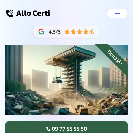
Allo Certi
VHU agréé Lyon 
Nos servic
09 77 55 55 
Certifié !
09 77 55 55 50