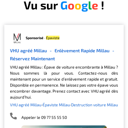
Vu sur
G
o
o
g
l
e
!
Sponsorisé
·
Épaviste
VHU agréé Millau
-
Enlèvement Rapide Millau
-
Réservez Maintenant
VHU agréé Millau : Épave de voiture encombrante à Millau ?
Nous sommes là pour vous. Contactez-nous dès
maintenant pour un service d’enlèvement rapide et gratuit.
Disponible en permanence. Ne laissez pas votre épave vous
encombrer davantage. Prenez contact avec VHU agréé dès
aujourd’hui.
VHU agréé Millau
Épaviste Millau
Destruction voiture Millau
Appeler le 09 77 55 55 50