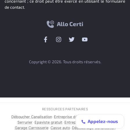
concernant ; ce droit peut être exercé en utilisant le formulaire
de contact.
Allo Certi
Copyright © 2026. Tous droits réservés.
RESSOURCES PARTENAIRES
Déboucher Canalisation
·
Entreprise débouchage Luxembourg
·
Appelez-nous
Serrurier
·
Epaviste gratuit
·
Entreprise de Débouchage
·
Garage Carrosserie
·
Casse auto
·
Débouchage Canalisation