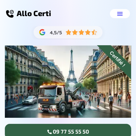
Allo Certi
VHU agréé Roub
Nos servic
09 77 55 55 
Certifié !
09 77 55 55 50