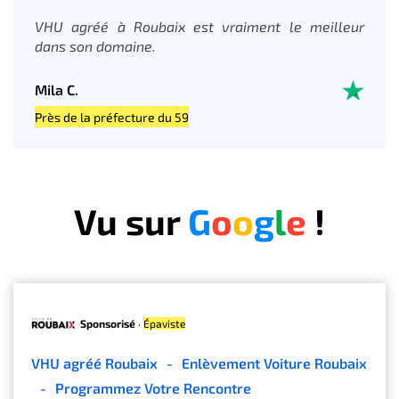
VHU agréé à Roubaix est vraiment le meilleur
dans son domaine.
Mila C.
Près de la préfecture du 59
Vu sur
G
o
o
g
l
e
!
Sponsorisé
·
Épaviste
VHU agréé Roubaix
-
Enlèvement Voiture Roubaix
-
Programmez Votre Rencontre