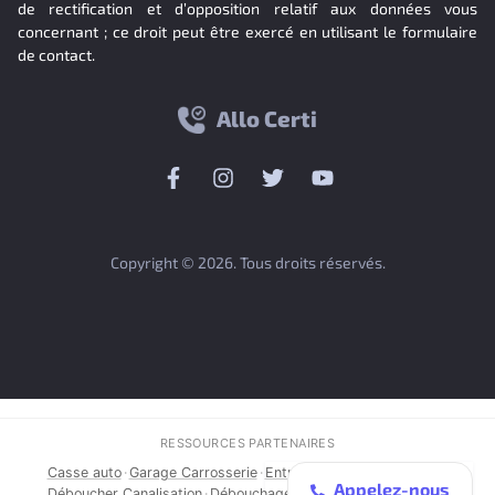
de rectification et d’opposition relatif aux données vous
concernant ; ce droit peut être exercé en utilisant le formulaire
de contact.
Allo Certi
Copyright © 2026. Tous droits réservés.
RESSOURCES PARTENAIRES
Casse auto
·
Garage Carrosserie
·
Entreprise de Débouchage
·
Appelez-nous
Déboucher Canalisation
·
Débouchage Canalisation
·
Serrurier
·