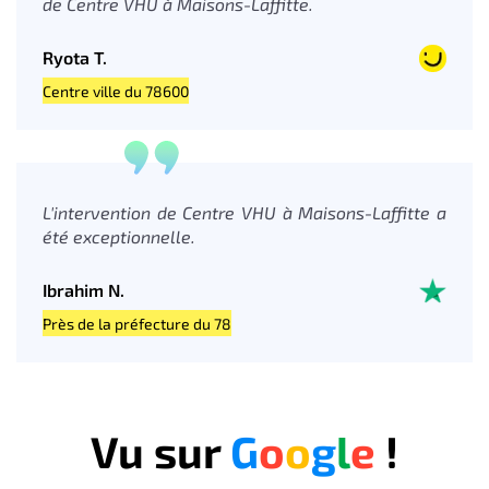
de Centre VHU à Maisons-Laffitte.
Ryota T.
Centre ville du 78600
L'intervention de Centre VHU à Maisons-Laffitte a
été exceptionnelle.
Ibrahim N.
Près de la préfecture du 78
Vu sur
G
o
o
g
l
e
!