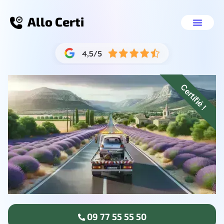
Allo Certi
Centre VHU Maisons-Laffitte
Nos servic
09 77 55 55 
Certifié !
09 77 55 55 50