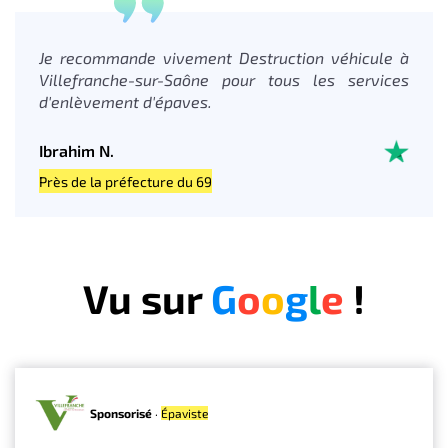
Je recommande vivement Destruction véhicule à
Villefranche-sur-Saône pour tous les services
d'enlèvement d'épaves.
Ibrahim N.
Près de la préfecture du 69
Vu sur
G
o
o
g
l
e
!
Sponsorisé
·
Épaviste