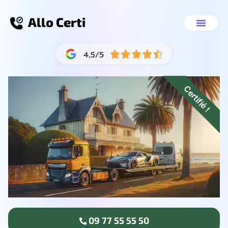
Allo Certi
Destruction véhicule Villefra
Nos servic
09 77 55 55 50
Certifié !
09 77 55 55 50