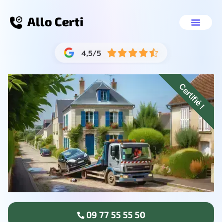
Allo Certi
Destruction voiture Lyon
Nos servic
09 77 55 55 50
Certifié !
09 77 55 55 50