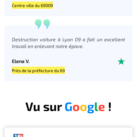
Centre ville du 69009
Destruction voiture à Lyon 09 a fait un excellent
travail en enlevant notre épave.
Elena V.
Près de la préfecture du 69
Vu sur
G
o
o
g
l
e
!