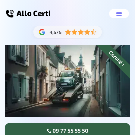
Allo Certi
Épaviste voiture Villeneuve-Saint-
Nos servic
09 77 55 55 50
Certifié !
09 77 55 55 50