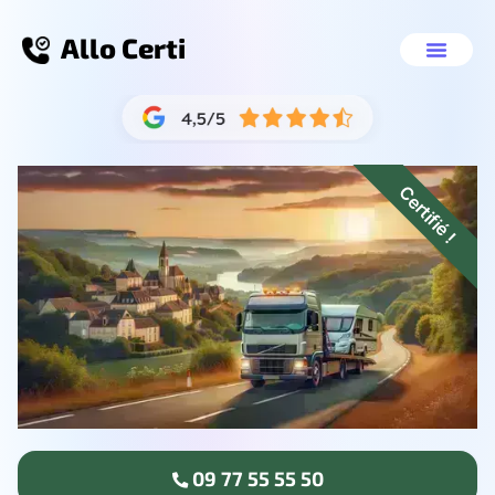
Allo Certi
Mettre sa voiture à la casse Villeneuve-Sain
Nos servic
09 77 55 55 50
Certifié !
09 77 55 55 50